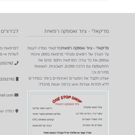
מדיקאלי - ציוד ואספקה רפואית
לבירורים 
מדיקאלי - ציוד ואספקה רפואית
מדיקאלי נוסדה לענות
למרפאות ומו
על הצורך של רופאים ומנהלי מרפאות בספק איכותי
לשלוח אי-מ
שיספק את כל צורכי המרפאה ויחסוך מהם את
052-3252792
ההתעסקות עם הרבה ספקים, חשבוניות, השוואות
מחירים וכו'.
אצלנו תקבל את המוצרים האיכותיים ביותר במחירים
052-3252792
ללא תחרות ושירות אישי ברמה יוצאת מהכלל.
Ordermedicali@gmail.com
רמלה ישר