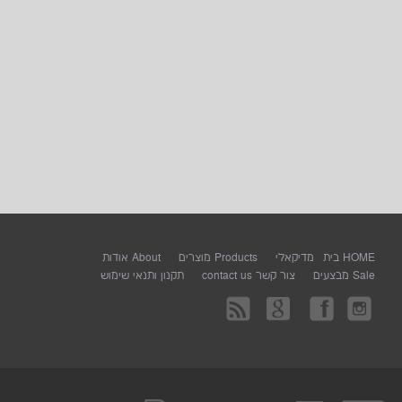
HOME בית
מדיקאלי
Products מוצרים
About אודות
Sale מבצעים
צור קשר contact us
תקנון ותנאי שימוש