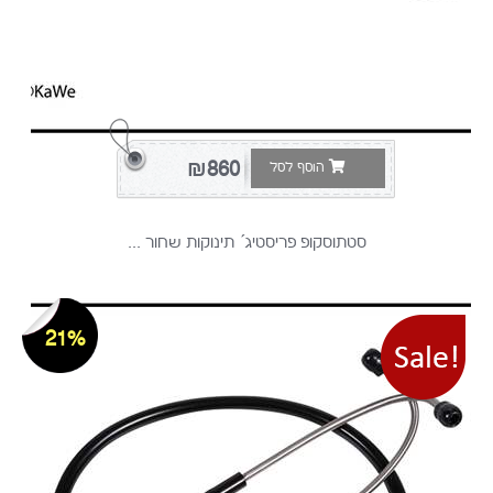
₪860
הוסף לסל
סטתוסקופ פריסטיג´ תינוקות שחור ...
21%