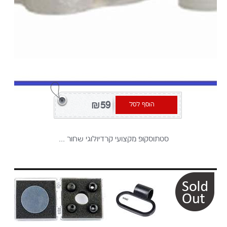
משתנה
2
סופר
קאר
3
סין
19
עבור
SONY
₪59
הוסף לסל
1
פיק
איטליה
סטתוסקופ מקצועי קרדיולוגי שחור ...
1
קפלקל
3
תאילנד
1
תוצרת
סין
2