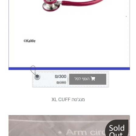
1
PIC
4
PIC
איטליה
1
SURU
2
TSK
4
₪300
WA
הוסף לסל
₪380
1
Welch
מנג'טה XL CUFF
Allyn
6
איטליה
PIC
1
אלביון