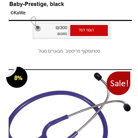
₪300
הוסף לסל
₪380
סטתוסקוף פריסטיג´ מבוגרים סגול
8%