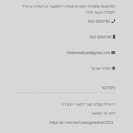
למרפאות ומוסדות רפואיים מומלץ להתקשר או לשלוח אי-מייל
לקבלת הצעת מחיר
052-3252792
052-3252792
Ordermedicali@gmail.com
רמלה ישראל
ניוזלטר
להורדת קטלוג קצר למוצרי החברה
לחץ על הקישור :
https://lp.1net.me/Catalogmedicali2023/