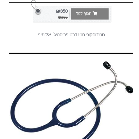
₪350
הוסף לסל
₪380
סטתוסקופ סטנדרט פריסטיג´ אלומיני...