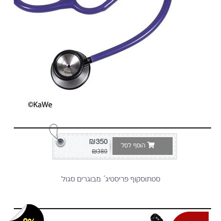
₪350
הוסף לסל
₪380
סטתוסקוף פריסטיג´ מבוגרים סגול