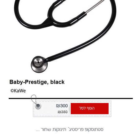
₪300
הוסף לסל
₪380
סטתוסקופ פריסטיג´ תינוקות שחור ...