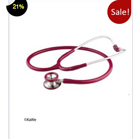
GV
21%
קומטיקס
1
Heine
Germany
4
JBP
Japan
2
JBP
יפן
1
KAWE
14
KAWE
גרמניה
1
KaWe
Germany
14
KAWE