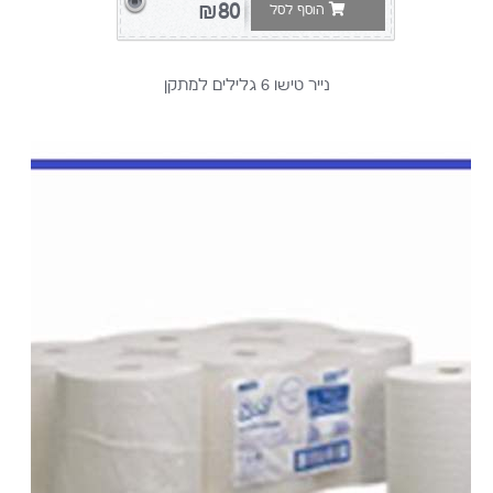
מדיקל
₪80
הוסף לסל
2
יצרן
מקומי
נייר טישו 6 גלילים למתקן
8
מדהרמוני
1
מדיפלוס
4
מדיפלוס
-
סין
1
מדיקאלי
1
מקומי
23
מקומי
מקומי
1