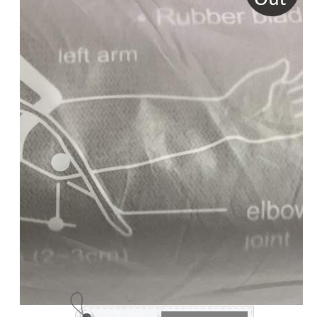
3
דאלאס
2
דואר
שליחים
1
הודו
1
היינה
גרמניה
1
וולש
אלין
1
ויטמד
1
חוליות
2
טבע